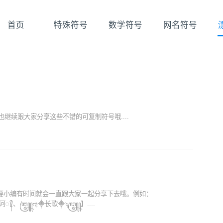
首页
特殊符号
数学符号
网名符号
继续跟大家分享这些不错的可复制符号哦....
要小编有时间就会一直跟大家一起分享下去哦。例如：
落星河ꦿ᭄、꧅ૡ⸎长歌⸎ৡ꧄】....