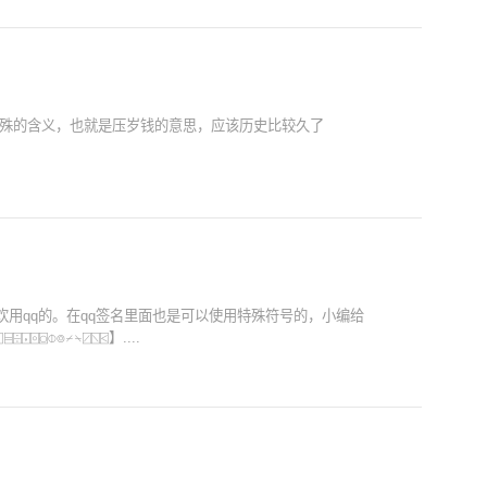
有特殊的含义，也就是压岁钱的意思，应该历史比较久了
欢用qq的。在qq签名里面也是可以使用特殊符号的，小编给
⌼⌽⌾⌿⍀⍁⍂⍃】....