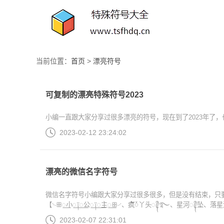
当前位置：
首页
>
漂亮符号
可复制的漂亮特殊符号2023
小编一直跟大家分享过很多漂亮的符号，现在到了2023年了，也
2023-02-12 23:24:02
漂亮的微信名字符号
微信名字符号小编跟大家分享过很多很多，但是没有结束，只
【࿙ꕥ꯭小꯭༑꯭公꯭༑꯭主꯭ꕥ࿚、疯້໌ᮩ丫头ꦿ᭄࿐、星河ꦿ᭄坠、
2023-02-07 22:31:01