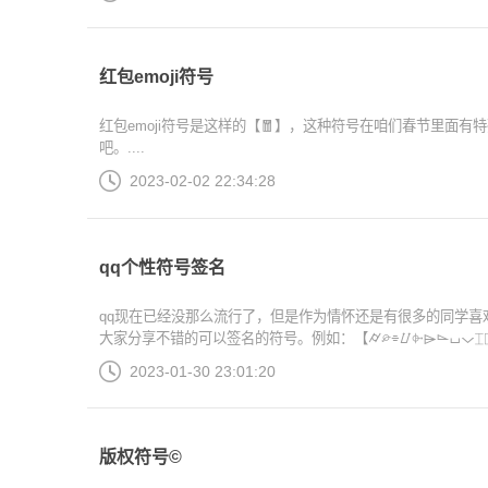
红包emoji符号
红包emoji符号是这样的【🧧】，这种符号在咱们春节里面
吧。....
2023-02-02 22:34:28
qq个性符号签名
qq现在已经没那么流行了，但是作为情怀还是有很多的同学喜
大家分享不错的可以签名的符号。例如：【⌭⌮⌯⌰⌱⌲⌳⌴⌵⌶⌷⌸⌹⌺⌻
2023-01-30 23:01:20
版权符号©