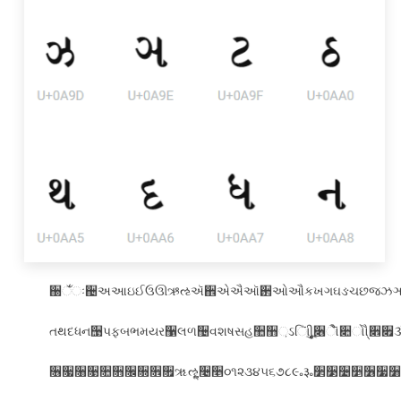
઀ઁંઃ઄અઆઇઈઉઊઋઌઍ઎એઐઑ઒ઓઔકખગઘઙચછજઝઞટ
તથદધન઩પફબભમયર઱લળ઴વશષસહ઺઻઼ઽાિીુૂૃૄૅ૆ેૈૉ૊ોૌ
૖૗૘૙૚૛૜૝૞૟ૠૡૢૣ૤૥૦૧૨૩૪૫૬૭૮૯૰૱૲૳૴૵૶૷૸ૹૺૻ