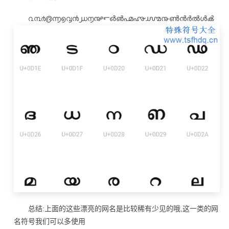
൨൩൪൫൬൭൮൯൰൱൲൳൴൵൶൷൸൹ൺൻർൽൾൿ
总结:上面的这些漂亮的网名是比较稀有少见的哦,这一类的网
名符号我们可以多使用