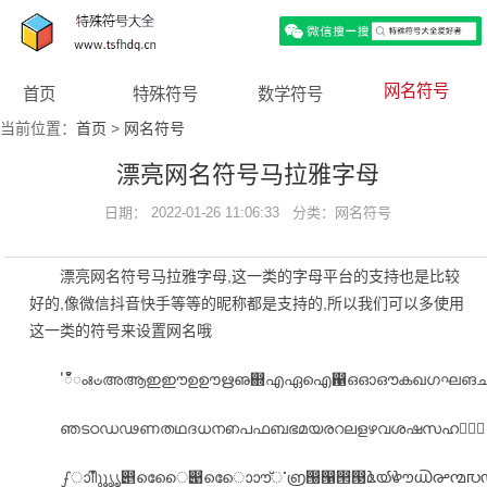
网名符号
首页
特殊符号
数学符号
当前位置：
首页
>
网名符号
漂亮网名符号马拉雅字母
日期： 2022-01-26 11:06:33 分类：
网名符号
漂亮网名符号马拉雅字母,这一类的字母平台的支持也是比较
好的,像微信抖音快手等等的昵称都是支持的,所以我们可以多使用
这一类的符号来设置网名哦
'ഀഁംഃഄഅആഇഈഉഊഋഌ഍എഏഐ഑ഒഓഔകഖഗഘങ
ഞടഠഡഢണതഥദധനഩപഫബഭമയരറലളഴവശഷസഹഺ഻഼
ഽാിീുൂൃൄ൅െേൈ൉ൊോൌ്ൎ൏൐൑൒൓ൔൕൖൗ൘൙൚