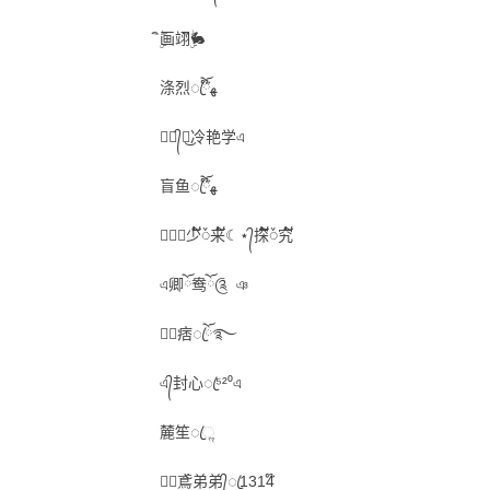
ۣۖิ画翊ۣۖิ🐇
涤烈ꦿ໊ོﻬ
✿᭄ཽꦿ͜冷艳学এ
盲鱼ꦿ໊ོﻬ
☾⋆᭄少໌້ᮨ来໌້☾⋆᭄探໌້ᮨ究໌້
এ卿ོ鸯ོ༊ ঞ
☪᭄痞ꦿོ࿐
এ᭄封心ꦿ⁵²⁰এ
麓笙ꦿૢ
✦᭄鳶弟弟᭄ꦿ1314໊