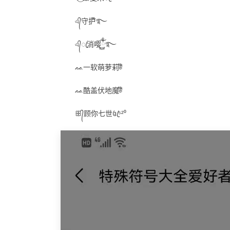
এ᭄守护໊࿐
এ᭄ꦿ消嘤ོྂཾ࿆࿐
ᨐ一软萌萝莉༅໊
ᨐ酷盖伏地魔༅໊
ꕥ᭄顾你七世꧔ꦿ⁵²⁰