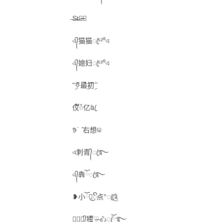
̶S̶t̶ꦿ̶̶᭄
এ᭄猫猫ꦿ⁵²⁰এ
এ᭄媳妇ꦿ⁵²⁰এ
"✧ۣۖิ最ۣۖิ初ۣۖิ
仪໌້ᮨ亿꧔ꦿ
𖠚ᐝ ̑̑右想କ
এ刺青᭄ꦿ࿐
এ᭄犇ོꦿ࿐
❥小ོ不͜ꦼ点°ꦿ༊
☾⋆꯭᭄独ึູ♡̶心ꦿོ࿐