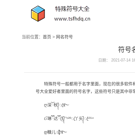
当前位置：
首页
>
网名符号
符号
日期： 2021-07-14 
特殊符号一般都用于名字里面，现在的很多软件
号大全爱好者里面的符号名字，这些符号只是其中非
ღ深ོ秋᭄ꦿ࿐
ઈ琳ཽ达ཽ༊᭄˝⁵²ºꦿ丫头᭄ꦿ¹³¹⁴
დ糖儿ꦿ҉᭄࿐