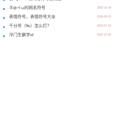
ネфイω的网名符号
2022-11-19
表情符号，表情符号大全
2018-05-15
千分号（‰）怎么打？
2018-07-23
冷门生僻字id
2021-12-30