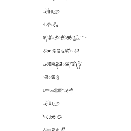
ꦿོ旧梦͜ღ҉：
七爷ꦿ໊ོﻬ
ꕥ᭄落໌້ᮨ水໌້ᮨ长໌້ᮨ安໌້ᮨ༣ྀ࿆₅₂₀¹³¹⁴
୧⍤⃝💋 溺爱成瘾 ້໌ᮩꦿ۵᭄
ف知໊南ﻬ᭄温ꦿ茶᭄暖༽ꦽꦿꦼ
"果ꦿ果༊
Lᵒᵛᵉᵧₒᵤ北辰°ꦿ⁵²º᭄
ꦿོ昔颜͜ღ҉：
᭄ꦿ月光ꦿ༊
୧⍤⃝🎀夏末ꦿ໊ོ