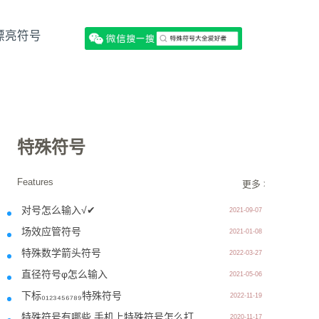
漂亮符号
特殊符号
Features
更多 >>
对号怎么输入√✔
2021-09-07
场效应管符号
2021-01-08
特殊数学箭头符号
2022-03-27
直径符号φ怎么输入
2021-05-06
下标₀₁₂₃₄₅₆₇₈₉特殊符号
2022-11-19
特殊符号有哪些 手机上特殊符号怎么打
2020-11-17