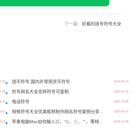
下一篇：
好看的括号符号大全
钱币符号,国内外常用货币符号
7-25
2018-08-29
符号网名大全花样符号可复制
7-06
2022-01-25
电话符号
9-11
2021-10-08
特殊符号大全优美昵称制作网名符号案例分享-06.25
6-03
2020-06-25
苹果电脑Mac如何输入⌘、⌥、⇧、⌃、等特殊字符
6-26
2018-12-08