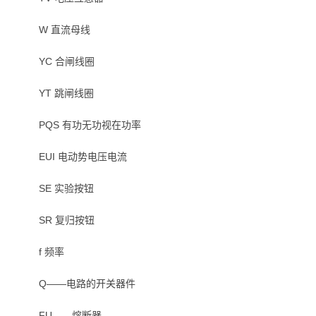
W 直流母线
YC 合闸线圈
YT 跳闸线圈
PQS 有功无功视在功率
EUI 电动势电压电流
SE 实验按钮
SR 复归按钮
f 频率
Q——电路的开关器件
FU——熔断器