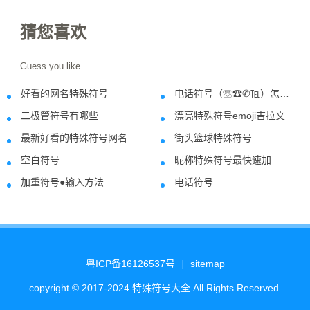
猜您喜欢
Guess you like
好看的网名特殊符号
电话符号（☏☎✆℡）怎么打？
2021-06-07
2018-07-2
二极管符号有哪些
漂亮特殊符号emoji吉拉文
2021-02-16
2022-01-2
最新好看的特殊符号网名
街头篮球特殊符号
2022-11-15
2020-09-0
空白符号
昵称特殊符号最快速加中横线的方法,注意中横线不可以用在微信上
2021-12-18
2020-05-2
加重符号●输入方法
电话符号
2021-04-26
2021-10-0
粤ICP备16126537号
|
sitemap
copyright © 2017-2024 特殊符号大全 All Rights Reserved.