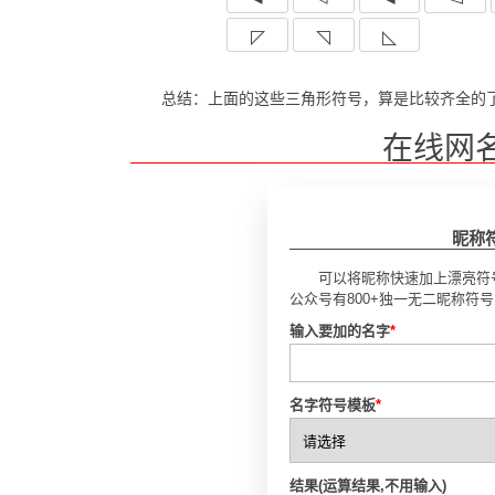
◸
◹
◺
总结：上面的这些三角形符号，算是比较齐全的
在线网
昵称
可以将昵称快速加上漂亮符
公众号有800+独一无二昵称符
输入要加的名字
*
名字符号模板
*
结果(运算结果,不用输入)