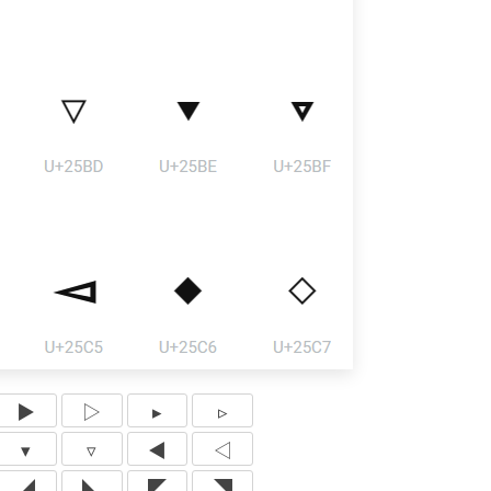
▶
▷
▸
▹
▾
▿
◀
◁
◢
◣
◤
◥