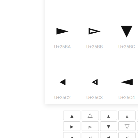
▲
△
▴
▵
►
▻
▼
▽
◂
◃
◄
◅