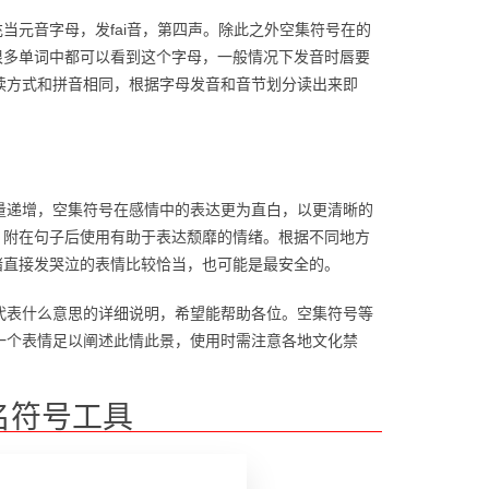
当元音字母，发fai音，第四声。除此之外空集符号在的
很多单词中都可以看到这个字母，一般情况下发音时唇要
读方式和拼音相同，根据字母发音和音节划分读出来即
量递增，空集符号在感情中的表达更为直白，以更清晰的
，附在句子后使用有助于表达颓靡的情绪。根据不同地方
绪直接发哭泣的表情比较恰当，也可能是最安全的。
代表什么意思的详细说明，希望能帮助各位。空集符号等
一个表情足以阐述此情此景，使用时需注意各地文化禁
名符号工具