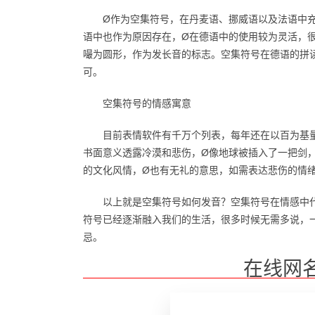
Ø作为空集符号，在丹麦语、挪威语以及法语中充
语中也作为原因存在，Ø在德语中的使用较为灵活，
嘬为圆形，作为发长音的标志。空集符号在德语的拼
可。
空集符号的情感寓意
目前表情软件有千万个列表，每年还在以百为基
书面意义透露冷漠和悲伤，Ø像地球被插入了一把剑
的文化风情，Ø也有无礼的意思，如需表达悲伤的情
以上就是空集符号如何发音？空集符号在情感中
符号已经逐渐融入我们的生活，很多时候无需多说，
忌。
在线网