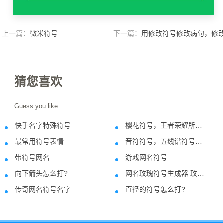
上一篇：
微米符号
下一篇：
用修改符号修改病句，修
符号用法
猜您喜欢
Guess you like
快手名字特殊符号
樱花符号，王者荣耀所有樱花符号
2022-07-24
2018-08-1
最常用符号表情
音符符号，五线谱符号意思
2018-08-16
2018-08-1
带符号网名
游戏网名符号
2021-01-25
2021-03-1
向下箭头怎么打?
网名玫瑰符号生成器 玫ꦿ瑰༻
2018-06-11
2019-08-1
传奇网名符号名字
直径的符号怎么打?
2019-09-03
2018-06-1