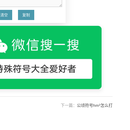
下一篇：
公顷符号hm²怎么打