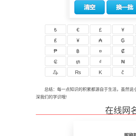
₺
€
£
Ұ
₤
¥
₳
₲
₱
฿
¤
₡
₢
₥
₫
₦
₯
₨
K
č
总结：每一点知识的积累都源自于生活，虽然说
深我们的学识哦!
在线网
昵称