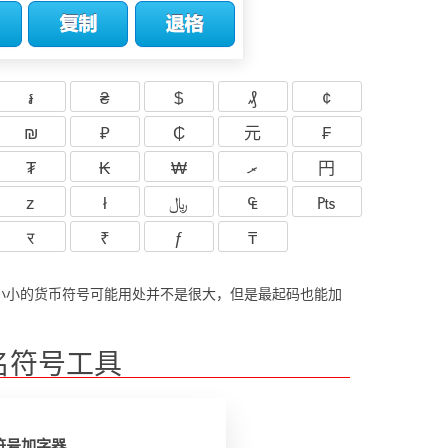
៛
₴
$
₰
¢
₪
₽
₵
元
₣
₮
₭
₩
ރ
円
z
ł
﷼
₠
₧
र
₹
ƒ
₸
小小的货币符号可能用处并不是很大，但是最起码也能加
名符号工具
符号加字器