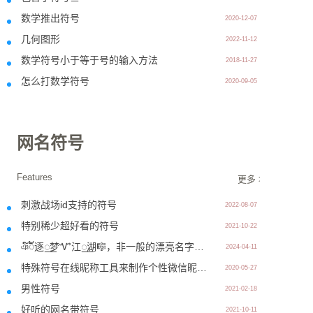
数学推出符号
2020-12-07
几何图形
2022-11-12
数学符号小于等于号的输入方法
2018-11-27
怎么打数学符号
2020-09-05
网名符号
Features
更多 >>
刺激战场id支持的符号
2022-08-07
特别稀少超好看的符号
2021-10-22
ঞ໌ᮨ້逐꯭梦Ꮙ江꯭湖🎼，非一般的漂亮名字符号设计
2024-04-11
特殊符号在线昵称工具来制作个性微信昵称符号
2020-05-27
男性符号
2021-02-18
好听的网名带符号
2021-10-11