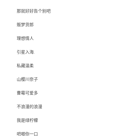
那就好好告个别吧
贩梦货郎
理想情人
引星入海.
私藏温柔
山樱川奈子
曹霉可爱多
不浪漫的浪漫
我是绿柠檬
吧唧你一口