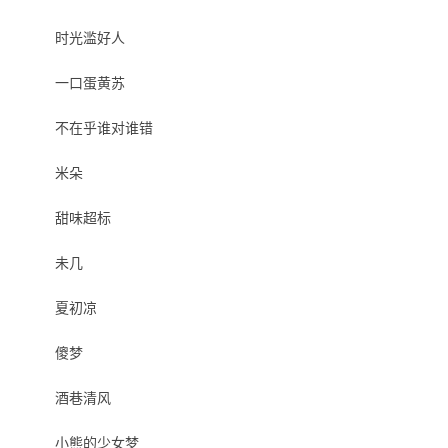
时光滥好人
一口蛋黄苏
不在乎谁对谁错
米朵
甜味超标
未几
夏初凉
傻梦
酒巷清风
小熊的少女梦