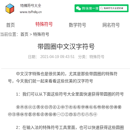
特殊符号
首页
数学符号
网名符号
当前位置：
首页
>
特殊符号
带圆圈中文汉字符号
日期： 2021-04-19 09:43:51 分类：
特殊符号
中文汉字特殊也是很优美的，尤其是那些带圆圈的特殊符
号，今天我们就一起来看看这些优美的汉字符号
1：我们可以从下面这些符号大全里面快速获得带圆圈的符号
㊎㊍㊌㊋㊏㊚㊛㊐㊊㊣㊤㊥㊦㊧㊨㊒㊫㊑㊓㊔㊕㊖㊗㊘㊜㊝
㊞㊟㊠㊡㊢㊩㊪㊬㊭㊮㊯㊰㊀㊁㊂㊃㊄㊅㊆㊇㊈㊉
2：在输入法的特殊符号工具里面，也可以快速获得这些圆圈