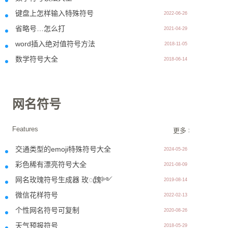
键盘上怎样输入特殊符号
2022-06-26
省略号…怎么打
2021-04-29
word插入绝对值符号方法
2018-11-05
数学符号大全
2018-06-14
网名符号
Features
更多 >>
交通类型的emoji特殊符号大全
2024-05-26
彩色稀有漂亮符号大全
2021-08-09
网名玫瑰符号生成器 玫ꦿ瑰༻
2019-08-14
微信花样符号
2022-02-13
个性网名符号可复制
2020-08-26
天气预报符号
2018-05-29