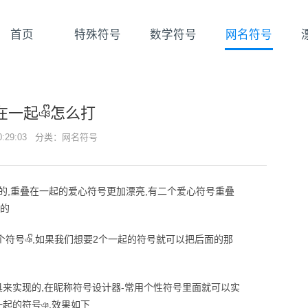
首页
特殊符号
数学符号
网名符号
一起ঞᩚ怎么打
10:29:03 分类：
网名符号
的,重叠在一起的爱心符号更加漂亮,有二个爱心符号重叠
打的
个符号ঞᩚ,如果我们想要2个一起的符号就可以把后面的那
具来实现的,在昵称符号设计器-常用个性符号里面就可以实
起的符号ঞ,效果如下