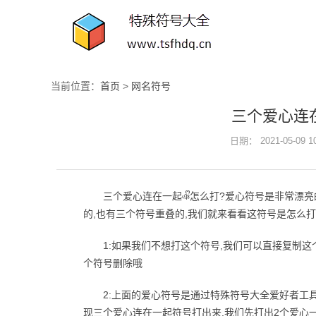
当前位置：
首页
>
网名符号
三个爱心连在
日期： 2021-05-09 
三个爱心连在一起ঞᩚ怎么打?爱心符号是非常漂亮
的,也有三个符号重叠的,我们就来看看这符号是怎么
1:如果我们不想打这个符号,我们可以直接复制这
个符号删除哦
2:上面的爱心符号是通过特殊符号大全爱好者工
现三个爱心连在一起符号打出来,我们先打出2个爱心一