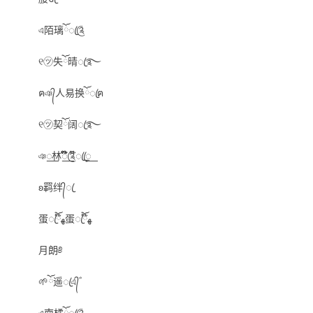
এ陌璃ོꦿ༊
୧㋡失ོ晴ꦿ࿐
ฅঞ᭄人易换ོꦿฅ
୧㋡契ོ阔ꦿ࿐
ঞ꯭林꯭໊໊໊໊༊໊ꦿꦿ꯭ۣ
ʚ羁绊᭄ꦿ
蛋ꦿ໊ོﻬ蛋ꦿ໊ོﻬ
月朗༅
🌱ོ遥ꦿএ᭄゛