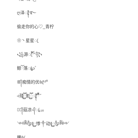
ღ泽ꦿ᭄࿐
偷走你的心♡_青柠
❀丶星星ꦿ
꧁源ꦿ໊ོ°꧂
鲸ོ落ꦿ℘゜
ꕥ᭄痴情的优꧔ꦿ⁵²⁰
এ殘ཽ࿆影ཽ࿆ꦿ᭄้໊ྃۖ
✿ꦿ᭄菇凉এ᭄ꦿ₅₂ₒ
༺ༀ༂࿅࿆悸༒动࿅࿆༂ༀ༻
腰꧔ꦿ