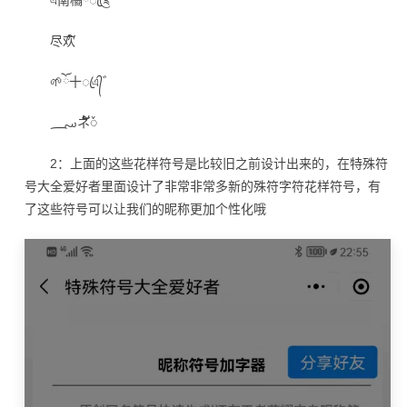
এ南橘ོꦿ༊
尽欢໌
🌱ོ十ꦿএ᭄゛
؄ネ້໌ᮨ
2：上面的这些花样符号是比较旧之前设计出来的，在特殊符
号大全爱好者里面设计了非常非常多新的殊符字符花样符号，有
了这些符号可以让我们的昵称更加个性化哦