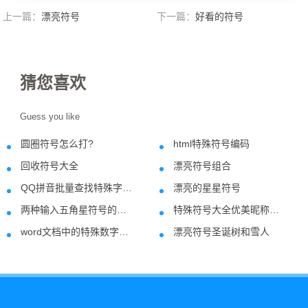
上一篇：
漂亮符号
下一篇：
好看的符号
猜您喜欢
Guess you like
圆圈符号怎么打?
html特殊符号编码
2021-02-26
2018-08-2
回收符号大全
漂亮符号组合
2018-08-24
2021-08-2
QQ拼音批量查找特殊字符方法
漂亮的星星符号
2018-08-03
2019-08-2
两种输入五角星符号的方法
特殊符号大全优美昵称制作网名符号案例分享
2019-01-11
2023-09-2
word文档中的特殊数字符号只有①到⑩，怎么办？
漂亮符号圣诞树和雪人
2018-08-09
2019-09-1