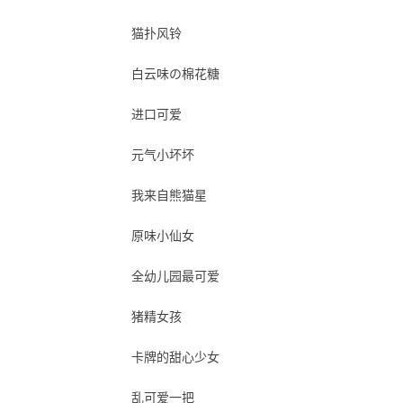
猫扑风铃
白云味の棉花糖
进口可爱
元气小坏坏
我来自熊猫星
原味小仙女
全幼儿园最可爱
猪精女孩
卡牌的甜心少女
乱可爱一把