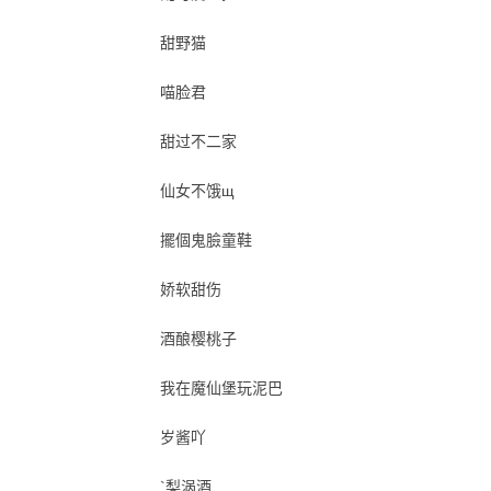
甜野猫
喵脸君
甜过不二家
仙女不饿щ
擺個鬼臉童鞋
娇软甜伤
酒酿樱桃子
我在魔仙堡玩泥巴
岁酱吖
`梨涡酒