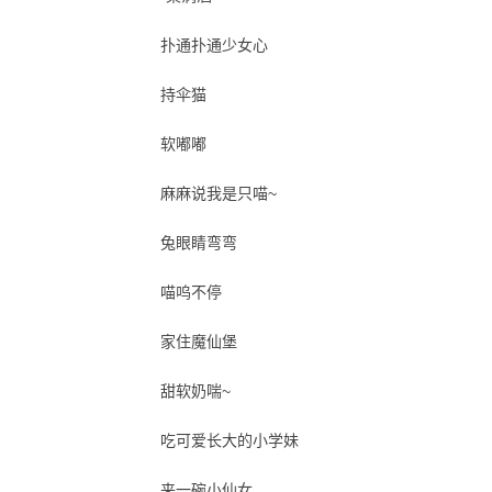
扑通扑通少女心
持伞猫
软嘟嘟
麻麻说我是只喵~
兔眼睛弯弯
喵呜不停
家住魔仙堡
甜软奶喘~
吃可爱长大的小学妹
来一碗小仙女