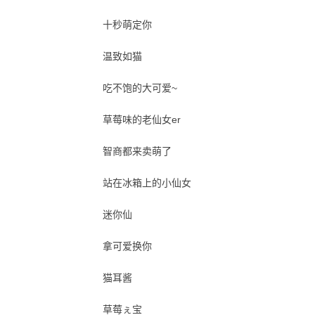
十秒萌定你
温致如猫
吃不饱的大可爱~
草莓味的老仙女er
智商都来卖萌了
站在冰箱上的小仙女
迷你仙
拿可爱换你
猫耳酱
草莓ぇ宝