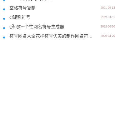
空格符号复制
2021-09-13
cf昵称符号
2021-11-11
ღ᭄ꦿ࿐个性网名符号生成器
2022-06-30
符号网名大全花样符号优美的制作网名符号案例分享
2020-04-20