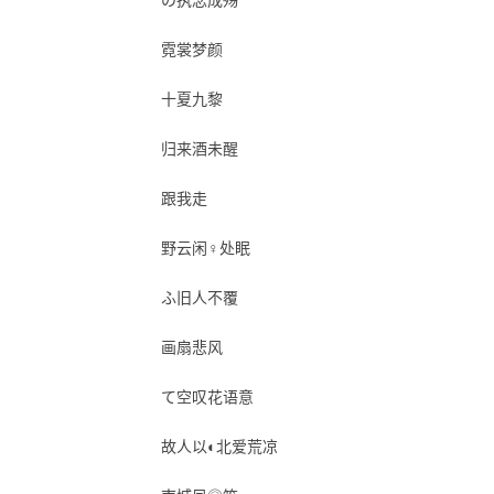
の执念成殇
霓裳梦颜
十夏九黎
归来酒未醒
跟我走
野云闲♀处眠
ふ旧人不覆
画扇悲风
て空叹花语意
故人以◐北爱荒凉