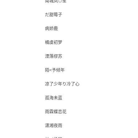
南城凤◎笙
だ甜莓子
病娇鹿
橘虞初梦
湮落缪苏
陌<予倾年
凉了少年り冷了心
孤海未蓝
雨霖蝶恋花
潇湘夜雨