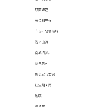
双面妲己
长⊙相守候
╰☆╮轻情倾城
浅∥山藏
南城旧梦。
闷气包✔
ぬ长安与君识
红尘烟▲雨
池暝
君莫忘