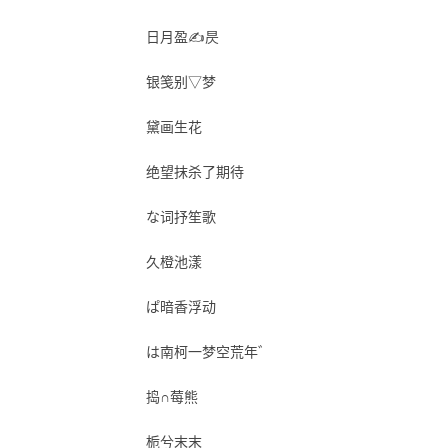
日月盈✍昃
银笺别▽梦
黛画生花
绝望抹杀了期待
な词抒笙歌
久橙池漾
ぱ暗香浮动
は南柯一梦空荒年゛
捣∩莓熊
栀兮末末