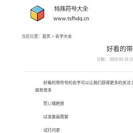
当前位置：
首页
>
名字大全
好看的带
日期： 2022-02-26 
好看的带符号的名字可以让我们获得更多的关注,
面有很多
荒∪城絶戀
ば泼墨画霓裳
试灯问君