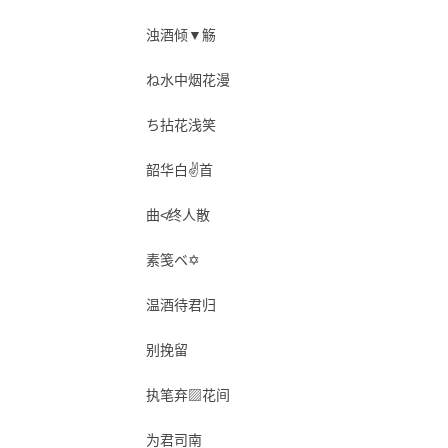
浊酒倾▼觞
ね水中烟花漫
ち拈花浅笑
韶华白✌首
曲≮终人散
素笺ベ✡
温酒待君归
别挽留
执笔弃▨花间
为君司南