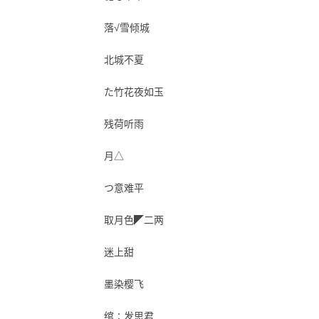
落√雪倾城
北城不夏
た竹花夜如玉
残荷听雨
月△
つ意难平
取月色◤二两
迷上甜
墨染樱飞
绾∶发思君