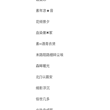
素年凉☻音
花倾景夕
血染墨✖冢
素∞酒青衣贤
末路陌路细碎尘埃
森眸暖光
北∏以晨安
绻影浮沉
俗世几多