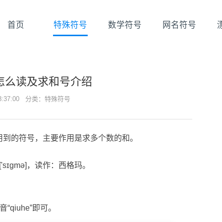
首页
特殊符号
数学符号
网名符号
怎么读及求和号介绍
08:37:00 分类：
特殊符号
用到的符号，主要作用是求多个数的和。
美['sɪɡmə]，读作：西格玛。
qiuhe”即可。