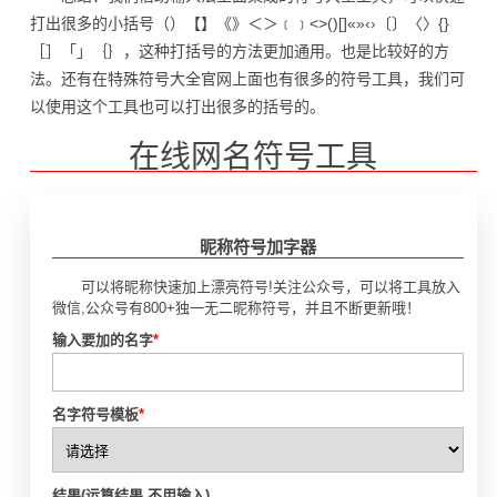
打出很多的小括号（）【】《》＜＞﹝﹞<>()[]«»‹›〔〕〈〉{}
［］「」｛｝，这种打括号的方法更加通用。也是比较好的方
法。还有在特殊符号大全官网上面也有很多的符号工具，我们可
以使用这个工具也可以打出很多的括号的。
在线网名符号工具
昵称符号加字器
可以将昵称快速加上漂亮符号!关注公众号，可以将工具放入
微信,公众号有800+独一无二昵称符号，并且不断更新哦！
输入要加的名字
*
名字符号模板
*
结果(运算结果,不用输入)