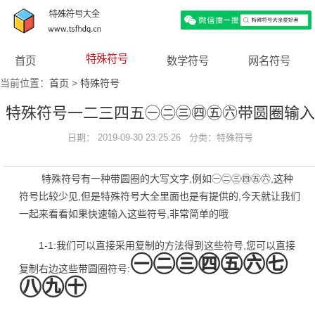
特殊符号
首页
数学符号
网名符号
当前位置：
首页
>
特殊符号
特殊符号一二三四五㊀㊁㊂㊃㊄㊅带圆圈输
日期： 2019-09-30 23:25:26 分类：
方法
特殊符号
特殊符号有一种带圆圈的大写文字,例如㊀㊁㊂㊃㊄㊅,这种
符号比较少见,但是特殊符号大全里面也是有提供的,今天就让我们
一起来看看如果快速输入这些符号,非常简单的哦
1-1:我们可以直接采用复制的方法得到这些符号,您可以直接
㊀㊁㊂㊃㊄㊅㊆
复制右边这些带圆圈符号:
㊇㊈㊉