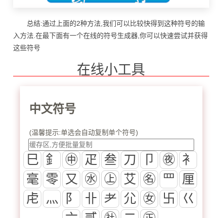
总结:通过上面的2种方法,我们可以比较快得到这种符号的输
入方法.在最下面有一个在线的符号生成器,你可以快速尝试并获得
这些符号
在线小工具
中文符号
(温馨提示:单选会自动复制单个符号)
巳
釒
㊥
疋
叁
刀
卩
㊰
衤
毫
零
又
㊌
㊤
艾
㊔
罒
厘
虍
灬
阝
卝
耂
尣
㊛
卐
巜