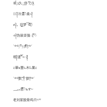
ꕥ้ۣ҉ꦿ久꯭伴ꦿ໊˝༊
✿ꦿ᭄冷温້໌ᮩ柔এ᭄
๓᭄。旧ຼ梦ོ꧔ꦿ໌້ᮨ
ঞ᭄伪装坚强ꦿ࿚໌້ᮨ
༺ۣ一໊ۣ༓ۣ木໊ۣۣ༻
相᭄逢໊ོএꦿ᭄
೭華೬豐ಒ木ಓ業೭
༺ۣۖ默ۣۖ༒ۣ默ۣۖ༻
؄思້໌ᮨ꧉࿐
老刘家脱骨鸡爪ᒻᶫᑊᓑ