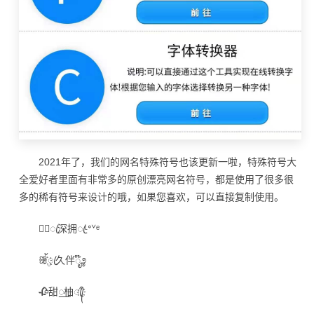
2021年了，我们的网名特殊符号也该更新一啦，特殊符号大
全爱好者里面有非常多的原创漂亮网名符号，都是使用了很多很
多的稀有符号来设计的哦，如果您喜欢，可以直接复制使用。
☪᭄ꦿ深拥ꦿᶫᐤᘁᵉ
ꕥ้ۣ҉ꦿ久伴ೄ໊೨
🥀甜꯭柚ꦿ҉᭄