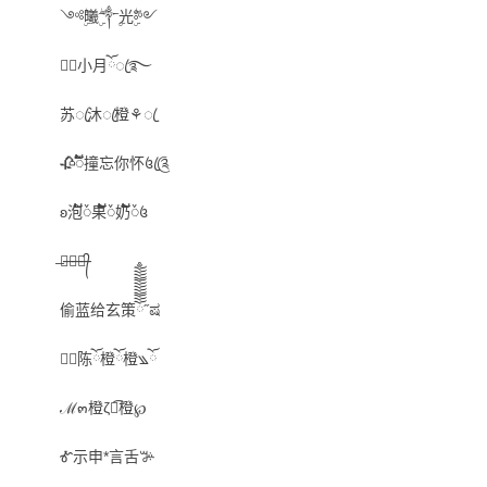
༺ۣۖ曦ۣۖ༒ۣ光ۣۖ༻
☪᭄小月ོꦿ࿐
苏ꦿ沐ꦿ橙⚘ꦿ
🥀ᮨ໌້撞忘你怀꧔ꦿ༊
ʚ泡໌້ᮨ果໌້ᮨ奶໌້ᮨ꧔
̶蓝̶蓝̶ꦿ̶᭄
偷蓝给玄策ོོོོོོོོོོོོྃ˝ಷ
✿ོ陈ོ橙ོ橙꧉ོ
ℳ๓橙ζั͡橙℘
Ꮉ示申*言舌ꔑ