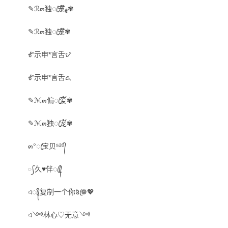
✎ℛ๓独ꦿ宠໊ﻬ✾
✎ℛ๓独ꦿ宠໊✾
Ꮉ示申*言舌ᝡ
Ꮉ示申*言舌ꦌ
✎ℳ๓偏ꦿ爱້✾
✎ℳ๓独ꦿ宠້✾
๓°ꦿ宝贝⁵²º᭄
᳡久♥伴ꦿꦿ᭄
এꦿ᭄复制一个你꧔ꦿ❁💖
এ༺林心♡无意༺