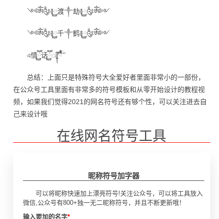
༺ༀ༂࿅࿆渡༒劫࿅࿆༂ༀ༻
༺ༀ༂࿅࿆千༒鹤࿅࿆༂ༀ༻
এ情ཽ࿆话ཽ࿆ꦿ᭄้໊ྃۖ
总结：上面只是特殊符号大全爱好者里面非常小的一部份，
在公众号工具里面有非常多的符号模板和从零开始设计的教程视
频，如果我们觉得2021的网名符号还有够个性，可以关注进去自
己来设计哦
在线网名符号工具
昵称符号加字器
可以将昵称快速加上漂亮符号!关注公众号，可以将工具放入
微信,公众号有800+独一无二昵称符号，并且不断更新哦！
输入要加的名字
*