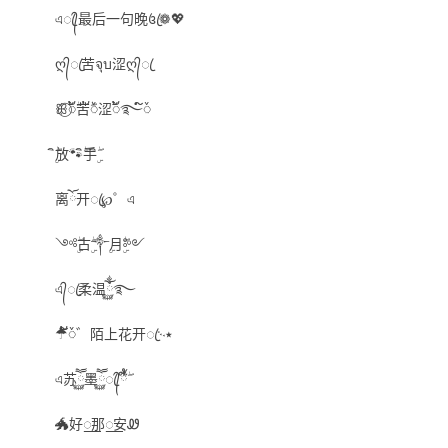
এꦿ᭄最后一句晚꧔ꦿ❁💖
ღ᭄ꦿ苦จุบ涩ღ᭄ꦿ
ꕥ⃝ᮨ້ۖ苦້ۖᮨ涩ᮨ້࿐໌ᮨ
ۣۖิ放🐾ۖิ手ۣۖิ
离ོ开ꦿ℘゜এ
༺ۣۖ古ۣۖ༒ۣ月ۣۖ༻
এ᭄ꦿ柔温ོྂཾ࿆࿐
☂໌້ᮨ゛陌上花开ꦿ࿙٭
এ苏ཽ࿆墨ཽ࿆ꦿ᭄้໊ྃۖ
🐲好꯭那꯭安Ꮺ