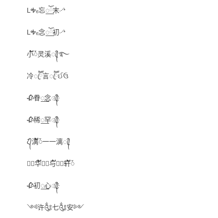
LᎭₑ忘꯭ོ末࿚ᔉ
LᎭₑ念꯭ོ初࿚ᔉ
小້໌ᮩ灵溪ꦿ᭄࿐
冷ꦿཽ言ꦿཽઈઉ
🥀眷꯭念ꦿ҉᭄
🥀稀꯭罕ꦿ҉᭄
ζ᭄漓້໌ᮨ一一漓ꦿ᭄
✧᭄华໌້ᮨ⃟与໌້ᮨ⃟轩໌້ᮨ
🥀初꯭心ꦿ҉᭄
༺许༃七༃安༻