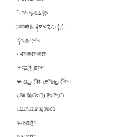
ོꦿ༄꧁衹亾꧂
҈༄🦋昨夜ꦿ᭄💖༄之灯ꦿ᭄༼҈
এ᭄久恋ꦿ⁵²⁰এ
小꧔ꦿ້໌ᮨ熊꧔ꦿ້໌ᮨ熊꧔ꦿ້໌ᮨ
༺ۣۖ兰ۣۖ༒ۣ猫ۣۖ༻
💔ꦿ墨࿆࿆ꦿཽ林ꦿ导ꦿꦼ师࿆࿆ꦿཽ࿐
ζั͡墨ั͡痕ั͡过ั͡分ั͡帅ั͡气ั͡✾
ζั͡Zั͡hั͡aั͡nั͡gั͡坡ั͡✾
🎠小⃝坡⃝༊້໌ᮨ
✎ℳ墨ۣۣۖۖ然ۣۣۖ。