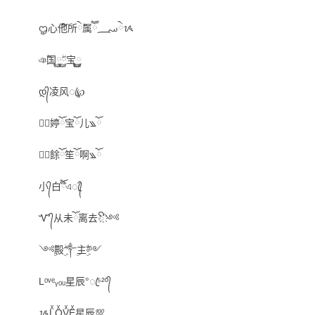
ᦗ心他໌໌所ེۖ属ཽ؄ེᝰ
ঞۖ国࿆࿆ۖ宝࿆࿆
დ᭄凌风ꦿ℘
✿ོ婷ོ宝ོ儿꧉ོ
✿ོ餘ོ笙ོ啊꧉ོ
小᭄白໊ོএꦿ᭄
Ꮙ᭄从未ོ离去ꦼ҉༺
༺ۣۖ殿ۣۖ༒ۣ主ۣۖ༻
Lᵒᵛᵉᵧₒᵤ星辰°ꦿ⁵²º᭄
ᝰLͯOͯVͯEͯ星辰💯