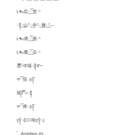
LᎭₑ后꯭ོ觉࿚ᔉ
ꦿ᭄꯭山ᮨ꯭中ᮨ꯭猴꯭ᮨ෴
LᎭₑ诱꯭ོ惑࿚ᔉ
LᎭₑ傻꯭ོ瓜࿚ᔉ
池້໌ᮩ中瑶ꦿ᭄࿐
🌱ོ狂ꦿএ᭄゛
瑶᭄l໊ོএꦿ᭄
🌱ོ疼ꦿএ᭄゛
ღ᭄ꦿ二⃢⃢哈ღ᭄ꦿ
゛Ambition.ဢ