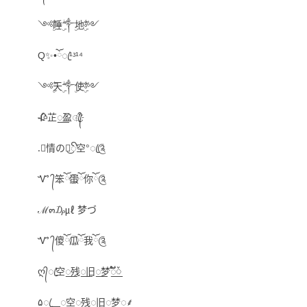
༺ۣۖ睡ۣۖ༒ۣ地ۣۖ༻
Q✨•ོꦿ¹ᵌ¹⁴
༺ۣۖ天ۣۖ༒ۣ使ۣۖ༻
🥀芷꯭盈ꦿ҉᭄
.ོ情の已͜ꦼ空°ꦿ༊
Ꮙ ᭄笨ོ蛋⃝ོ你ོ༊
ℳ๓₯㎕ 梦づ
Ꮙ ᭄傻ོ瓜⃝ོ我ོ༊
ღ᭄ꦿ空꯭残꯭旧꯭梦꯭໌້ᮨ
۵ꦿ⸐꯭空꯭残꯭旧꯭梦꯭⸙