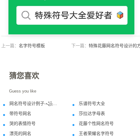
上一篇：
名字符号模板
下一篇：
特殊花藤网名符号设计的
法
猜您喜欢
Guess you like
网名符号设计例子-꧁抚ᤢꪳ风ᤢꪳᢆ挽ꪳᤢ笑ꪳᤢ꧂
乐谱符号大全
2021-05-23
2018-07-0
带符号网名
莎拉达字母表
2021-06-22
2024-05-2
哭的表情符号
花藤个性网名符号
2019-08-09
2019-08-1
漂亮的网名
王者荣耀名字符号
2022-01-06
2020-12-3