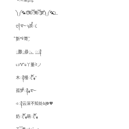
༽༼🦜﹏͡҈҈鸳ཽ҈鸯ཽۣ҈梦҈༽༼🦜҈҈҈҈҈҈҈﹏
ღ᭄࿐ৡ浪้้ꦿ
ۣۖิ新🐾ۖิ哥ۣۖิ
꯭難꯭尋꯭、꯭ꦿ᭄
ʟɔᏉɕ丫董ঐ᜴
木ꦿ᭄槿ꦿ໊ོﻬ°
孤梦ััꦿ᭄ﻬ࿐
এꦿ᭄云深不知处꧔ꦿ❁💖
奶ꦿ໊ོﻬ萌ꦿ໊ོﻬ