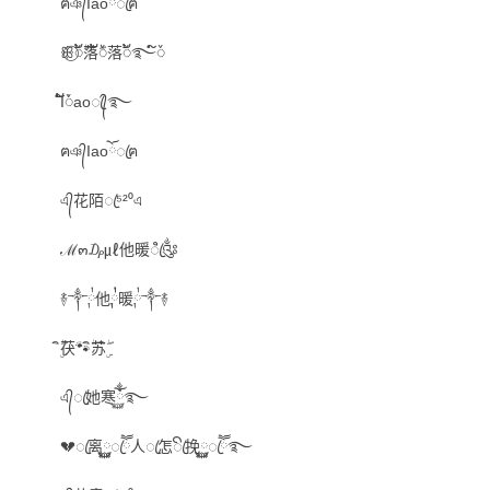
ฅঞ᭄Iaoོꦿฅ
ꕥ⃝ᮨ້ۖ落້ۖᮨ落ᮨ້࿐໌ᮨ
I້໌ᮩaoꦿ᭄࿐
ฅঞ᭄Iaoོꦿฅ
এ᭄花陌ꦿ⁵²⁰এ
ℳ๓₯㎕他暖ꦿꦶ༂
࿈༒༙྇他༙༙྇྇暖༙྇༒࿈
ۣۖิ茯🐾ۖิ苏ۣۖิ
এ᭄ꦿ她寒ོྂཾ࿆࿐
💔ꦿ离࿆࿆ꦿཽ人ꦿ怎ꦿꦼ挽࿆࿆ꦿཽ࿐