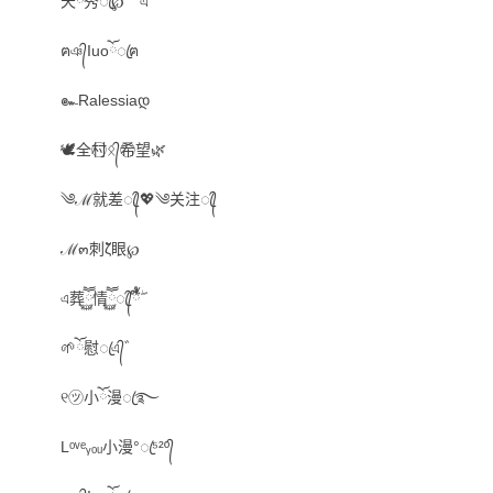
天ོ秀ꦿ℘゜এ
ฅঞ᭄Iuoོꦿฅ
๛Ralessiaდ
🕊全村⃝ᛟ᭄希⃝望🌿
༄ℳ就差ꦿ᭄💖༄关注ꦿ᭄
ℳ๓刺ζั眼℘
এ葬ཽ࿆情ཽ࿆ꦿ᭄้໊ྃۖ
🌱ོ慰ꦿএ᭄゛
୧㋡小ོ漫ꦿ࿐
Lᵒᵛᵉᵧₒᵤ小漫°ꦿ⁵²º᭄