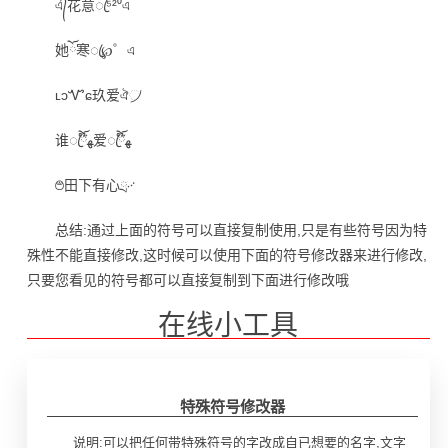
এ᭄花意ꦿ⁵²⁰এ
她ོ寒ꦿ℘゜এ
ʟɔᏉɕ玖爱ঐ᜴
谁ꦿ໊ོﻬ爱ꦿ໊ོﻬ
࿉田下有心ྲ࿚
总结:通过上面的符号可以直接复制使用,只是有些符号因为特
殊性不能直接修改,这时候可以使用下面的符号修改器来进行修改,
只要您看见的符号都可以直接复制到下面进行修改哦
在线小工具
特殊符号修改器
说明:可以把任何带特殊符号的字改成自已想要的名字,文字