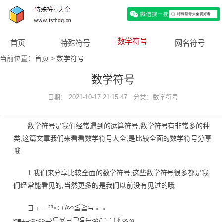
数学符号
首页
特殊符号
网名符号
当前位置：
首页
>
数学符号
数学符号
日期： 2021-10-17 21:15:47 分类：
数学符号
数学符号是我们经常遇到的运算符号,数学符号有非常多的种
类,这篇文章我们来看看数学符号大全,是比较全面的数学符号分享
哦
1:我们来分享比较全面的数学符号,这些数学符号很多都是我
们经常能看见的,当然更多的是我们以前没有见过的哦
∃﹢﹣²³×÷±/∽≦≧≒﹤﹥
≈≡≠=≤≥<>⇒⊆∀∃⊇⫋∈≮≯∷∶∫∮∝∞