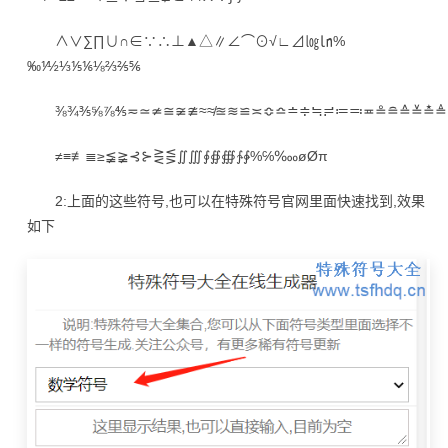
∧∨∑∏∪∩∈∵∴⊥▲△∥∠⌒⊙√∟⊿㏒㏑%
‰⅟½⅓⅕⅙⅛⅔⅖⅚
⅜¾⅗⅝⅞⅘≂≃≄≅≆≇≈≉≊≋≌≍≎≏≐≑≒≓≔≕≖≗≘≙≚≛≜
≠≡≢≣≥≨≩⊰⊱⋛⋚∬∭∮∯∰∱∳%℅‱øØπ
2:上面的这些符号,也可以在特殊符号官网里面快速找到,效果
如下